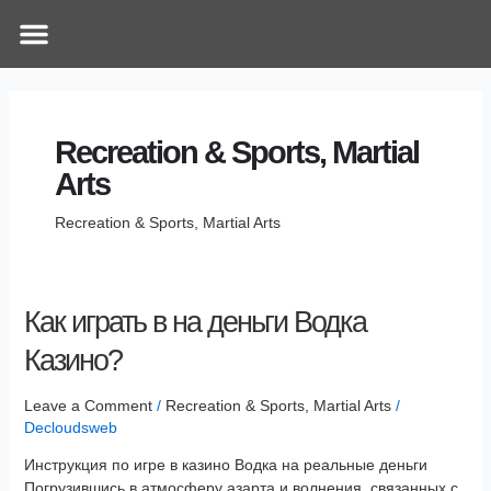
Skip
Menu
How Does It Work
Online Therapy
Contact Us
to
content
Recreation & Sports, Martial
Arts
Recreation & Sports, Martial Arts
Как
Как играть в на деньги Водка
играть
Казино?
в
на
деньги
Leave a Comment
/
Recreation & Sports, Martial Arts
/
Decloudsweb
Водка
Казино?
Инструкция по игре в казино Водка на реальные деньги
Погрузившись в атмосферу азарта и волнения, связанных с