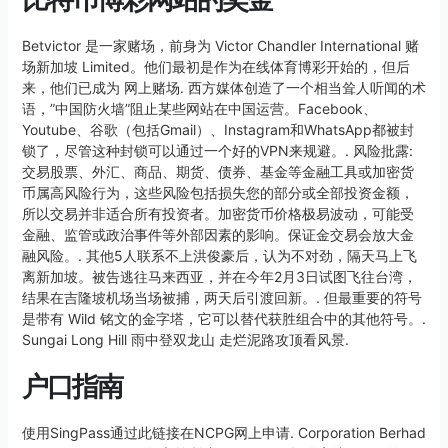
比特币博彩网站的奖金
Betvictor 是一家赌场，前身为 Victor Chandler International
赌
场新加坡
Limited。他们最初是作为在线体育博彩开始的，但后
来，他们已成为 网上赌场. 西方媒体创造了一个相当耸人听闻的术
语，”中国防火墙”阻止某些网站在中国运营。Facebook、
Youtube、谷歌（包括Gmail）、Instagram和WhatsApp都被封
锁了，尽管这种封锁可以通过一个好的VPN来规避。. 风险批露:
交易股票、外汇、商品、期货、债券、基金等金融工具或加密货
币属高风险行为，这些风险包括损失您的部分或全部投资金额，
所以交易并非适合所有投资者。加密货币价格极易波动，可能受
金融、监管或政治事件等外部因素的影响。保证金交易会放大金
融风险。. 其他5人联系不上洪俊豪后，认为不对劲，隔天马上飞
离新加坡。被告逃往马来西亚，并在今年2月3日试图飞往台湾，
结果在吉隆坡机场当场被捕，两天后引渡回新。. 但最重要的符号
是带有 Wild 铭文的金字塔，它可以替代获胜组合中的其他符号。.
Sungai Long Hill 雨中登双龙山 走烂泥路攻顶看风景.
户口指南
使用SingPass通过此链接在NCPG网上申请. Corporation Berhad