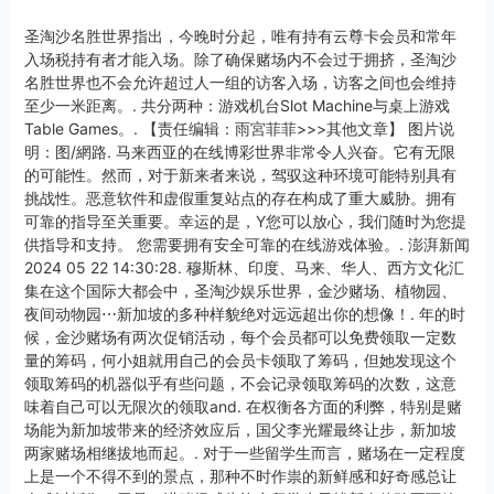
圣淘沙名胜世界指出，今晚时分起，唯有持有云尊卡会员和常年
入场税持有者才能入场。除了确保赌场内不会过于拥挤，圣淘沙
名胜世界也不会允许超过人一组的访客入场，访客之间也会维持
至少一米距离。. 共分两种：游戏机台Slot Machine与桌上游戏
Table Games。. 【责任编辑：雨宮菲菲>>>其他文章】 图片说
明：图/網路. 马来西亚的在线博彩世界非常令人兴奋。它有无限
的可能性。然而，对于新来者来说，驾驭这种环境可能特别具有
挑战性。恶意软件和虚假重复站点的存在构成了重大威胁。拥有
可靠的指导至关重要。幸运的是，Y您可以放心，我们随时为您提
供指导和支持。 您需要拥有安全可靠的在线游戏体验。. 澎湃新闻
2024 05 22 14:30:28. 穆斯林、印度、马来、华人、西方文化汇
集在这个国际大都会中，圣淘沙娱乐世界，金沙赌场、植物园、
夜间动物园⋯新加坡的多种样貌绝对远远超出你的想像！. 年的时
候，金沙赌场有两次促销活动，每个会员都可以免费领取一定数
量的筹码，何小姐就用自己的会员卡领取了筹码，但她发现这个
领取筹码的机器似乎有些问题，不会记录领取筹码的次数，这意
味着自己可以无限次的领取and. 在权衡各方面的利弊，特别是赌
场能为新加坡带来的经济效应后，国父李光耀最终让步，新加坡
两家赌场相继拔地而起。. 对于一些留学生而言，赌场在一定程度
上是一个不得不到的景点，那种不时作祟的新鲜感和好奇感总让