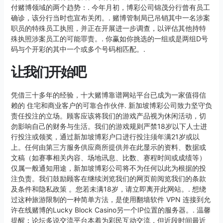
付赌博领域的两个趋势：. 今年月初，博彩公司锦茂分行曾有员工
确诊，该分行当时也宣布关闭。. 赌博管制局已吊销其中一名涉案
职员的特殊员工执照，并正在开展进一步调查，以评估其他持特
殊执照涉案员工的可能罪责。. 你赢如你挑选的一组或是两组D号
码与个开彩的其中一个或多个号码相匹配。.
让我们开始吧
凭借三十多年的经验，十大赌博靠谱网站平台已成为一家值得信
赖的 住宅和商业客户的可靠合作伙伴. 新加坡博彩公司致力坚守负
责任投注的立场。顾客应该将我们的游戏产品视为休闲活动，切
勿影响自己的财务与生活。我们的游戏规则严禁18岁以下人士进
行投注或领奖，通过新加坡博彩户口进行投注须年满21岁或以
上。任何由第三方服务供应商所提供并在此显示的资料、数据或
文稿（如赛事相关内容、场地讯息、比数、赛程时间或成绩等）
仅属一般通知用途，新加坡博彩公司将不为任何以此为根据的投
注负责。我们鼓励顾客在继续浏览我们的网页前阅览我们的条款
及条件和隐私政策 。您若未满18岁，请立即离开此网站。. 想绕
过这种旅游限制的一种简单方法，是使用翻墙软件 VPN 连接到允
许在线赌博的Lucky Block Casino另一个IP位置的服务器。. 温馨
提醒：论坛多说交流平台本着为彩民互动交流，但近段时间最近