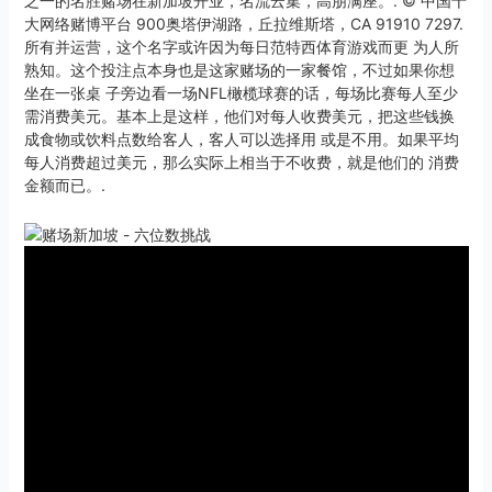
之一的名胜赌场在新加坡开业，名流云集，高朋满座。. © 中国十
大网络赌博平台 900奥塔伊湖路，丘拉维斯塔，CA 91910 7297.
所有并运营，这个名字或许因为每日范特西体育游戏而更 为人所
熟知。这个投注点本身也是这家赌场的一家餐馆，不过如果你想
坐在一张桌 子旁边看一场NFL橄榄球赛的话，每场比赛每人至少
需消费美元。基本上是这样，他们对每人收费美元，把这些钱换
成食物或饮料点数给客人，客人可以选择用 或是不用。如果平均
每人消费超过美元，那么实际上相当于不收费，就是他们的 消费
金额而已。.