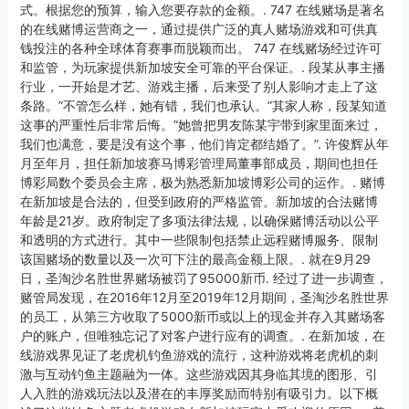
式。根据您的预算，输入您要存款的金额。. 747 在线赌场是著名
的在线赌博运营商之一，通过提供广泛的真人赌场游戏和可供真
钱投注的各种全球体育赛事而脱颖而出。 747 在线赌场经过许可
和监管，为玩家提供新加坡安全可靠的平台保证。. 段某从事主播
行业，一开始是才艺、游戏主播，后来受了别人影响才走上了这
条路。”不管怎么样，她有错，我们也承认。”其家人称，段某知道
这事的严重性后非常后悔。”她曾把男友陈某宇带到家里面来过，
我们也满意，要是没有这个事，他们肯定都结婚了。”. 许俊辉从年
月至年月，担任新加坡赛马博彩管理局董事部成员，期间也担任
博彩局数个委员会主席，极为熟悉新加坡博彩公司的运作。. 赌博
在新加坡是合法的，但受到政府的严格监管。新加坡的合法赌博
年龄是21岁。政府制定了多项法律法规，以确保赌博活动以公平
和透明的方式进行。其中一些限制包括禁止远程赌博服务、限制
该国赌场的数量以及一次可下注的最高金额上限。. 就在9月29
日，圣淘沙名胜世界赌场被罚了95000新币. 经过了进一步调查，
赌管局发现，在2016年12月至2019年12月期间，圣淘沙名胜世界
的员工，从第三方收取了5000新币或以上的现金并存入其赌场客
户的账户，但唯独忘记了对客户进行应有的调查。. 在新加坡，在
线游戏界见证了老虎机钓鱼游戏的流行，这种游戏将老虎机的刺
激与互动钓鱼主题融为一体。这些游戏因其身临其境的图形、引
人入胜的游戏玩法以及潜在的丰厚奖励而特别有吸引力。以下概