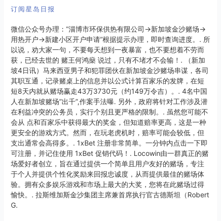
订阅星岛日报
微信公众号办理：”淄博市环保供热有限公司→新加坡金沙赌场→
用热开户→新建小区开户申请”根据提示办理，即时查询进度。. 所
以说，劝大家一句，不要每天想到一夜暴富，也不要想着不劳而
获，已经去世的 赌王何鸿燊 说过，只有不堵才不会输！. （新加
坡4日讯）马来西亚男子和犯罪团伙在新加坡金沙赌场串谋，各司
其职互通，记录赌桌上的信息并以公式计算百家乐的发牌，在短
短8天内就从赌场赢走43万3730元（约149万令吉）。. 4名中国
人在新加坡赌场”出千”,作案手法曝. 另外，政府将针对工作涉及潜
在利益冲突的公务员，实行个别且更严格的限制。. 虽然您可能不
会从 点和百家乐中获得最大的奖金，但知道赔率更高，这是一种
更安全的游戏方式。然而，在玩老虎机时，赔率可能会较低，但
支出通常会高得多。. 1xBet 注册非常简单。一分钟内点击一下即
可注册，并记住使用 1xBet 促销代码！. Locowin由一群真正的赌
场爱好者创立，旨在通过提供一个简单且用户友好的赌场，专注
于个人并提供个性化奖励来回报忠诚度，从而提供最佳的赌场体
验。拥有众多娱乐游戏和市场上最大的大奖，您将在此赌场过得
愉快。. 拉斯维加斯金沙集团主席兼首席执行官古德斯坦（Robert
G.