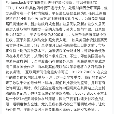
FortuneJack接受加密货币进行存款和提款。可以使用BTC、
ETH、DASH和其他四种货币进行支付。处理时间因货币而异，但
交易通常在一个小时内完成。平台最低提款金额为0. 任何上调顶
限将在24小时后生效,而下调顶限则将立即生效。. 为避免新加坡
居民沉迷赌博，新加坡政府规定新加坡居民以及新加坡永久居民
在进入赌场前均需缴交一定的入场费，分为日票与年票。日票票
价为150新元，年票票价则为3000新元，入场费由两家赌场个别
征收，至于外国人则能凭护照免费入场。. 如果美国参议院投票无
法暂停债务上限，预计至少在月日政府融资截止日期之前，市场
将保持上周的高波动水平。如果该议案未能通过，可能会迫使政
府在本月底关闭，从而给股市带来压力。不过，即使美国国会能
够避免政府关门，全球股市仍存在额外风险，美联储主席鲍威尔
周二将在国会作证，而本周其他美联储决策者也将在各种活动中
发表讲话。. 互联网新闻信息服务许可证：31120170006. 在安全
性的排名前10的线上赌场下注，这一点非常重要。我们的专家审
查了数以千计的最佳线上赌场，我们只推荐受到监管、并且有有
效许可证的网站。我们还会查看允许中国玩家在其网站上安全博
彩的历史记录，包括毫无障碍的提款流畅。. Lucky Block 基本上
是一个区块链美国最佳在线赌场，因此它拥有快速支付和会员注
册、透明度和安全性。尤其是所有游戏都公平透明地对待，让您
放心参与。注册会员时只需要邮箱和密码，无需KYC验证。.