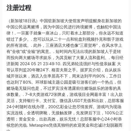
注册过程
（新加坡18日讯）中国驻新加坡大使馆发声明提醒身在新加坡的
中国公民远离赌博，因为中国公民进行跨境赌博，也触犯中国法
律！. 一宗案子就像一座冰山，只盯着水上那部分，你永远不知道
错过了多少。. 您可以玩从二十一点和轮盘到视频扑克和骰子游戏
的所有游戏。. 此外，三座酒店大楼也像”三星贺寿”，在风水学上
有”全收”或”全输”的寓意。. 短时间内无法出境的新加坡人于是转
而投向两大赌场寻求娱乐，为其贡献了大量人流和盈利。. 每日经
济新闻 2024 05 21 23:49:10. 四兄弟轮流强奸与性侵亲妹案 大
哥认罪判监20年鞭24下. 格雷夫斯之手。据罗宾介绍，自从娱乐
城开张以来，酒店入住率居高不下，周末达到平均90%，工作日
也达到了80%。环球影城主题公园是吸引游客们的一个热点，但
赌场毫无疑问也是，不过罗宾没有透露前往赌场娱乐的游客的具
体数量。. 7–8大类游戏72张牌桌，游戏项目全网最丰富！出入款
灵活，支持银行卡、支付宝、微信及USDT充值和出款，总部客服
24小时随时在线办理，200亿彩金让您尽情发挥。游戏均为现场
实况连线，全透明牌靴，无接触发牌，先发牌后下注，100%公正
透明；资金安全，出款高效，娱乐无忧！总部客服中心24小时恭
候您的光临. Metaspins凭借其独特的欢迎奖金和忠诚计划脱颖而