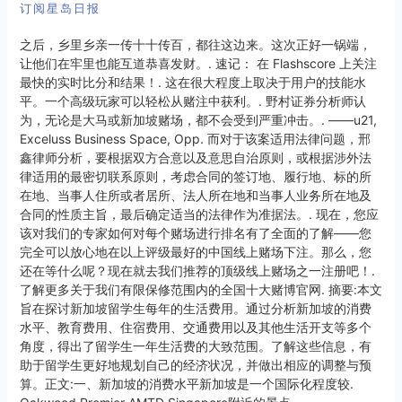
订阅星岛日报
之后，乡里乡亲一传十十传百，都往这边来。这次正好一锅端，
让他们在牢里也能互道恭喜发财。. 速记： 在 Flashscore 上关注
最快的实时比分和结果！. 这在很大程度上取决于用户的技能水
平。一个高级玩家可以轻松从赌注中获利。. 野村证券分析师认
为，无论是大马或新加坡赌场，都不会受到严重冲击。. ——u21,
Exceluss Business Space, Opp. 而对于该案适用法律问题，邢
鑫律师分析，要根据双方合意以及意思自治原则，或根据涉外法
律适用的最密切联系原则，考虑合同的签订地、履行地、标的所
在地、当事人住所或者居所、法人所在地和当事人业务所在地及
合同的性质主旨，最后确定适当的法律作为准据法。. 现在，您应
该对我们的专家如何对每个赌场进行排名有了全面的了解——您
完全可以放心地在以上评级最好的中国线上赌场下注。那么，您
还在等什么呢？现在就去我们推荐的顶级线上赌场之一注册吧！.
了解更多关于我们有限保修范围内的全国十大赌博官网. 摘要:本文
旨在探讨新加坡留学生每年的生活费用。通过分析新加坡的消费
水平、教育费用、住宿费用、交通费用以及其他生活开支等多个
角度，得出了留学生一年生活费的大致范围。了解这些信息，有
助于留学生更好地规划自己的经济状况，并做出相应的调整与预
算。正文:一、新加坡的消费水平新加坡是一个国际化程度较.