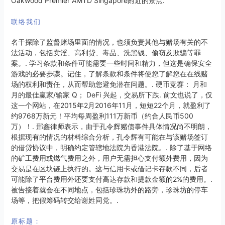
Oakwood Premier AMTD Singapore附近的景点.
联络我们
名干探除了监督赌场里面的情况，也须负责其他与赌场有关的不
法活动，包括卖淫、高利贷、毒品、洗黑钱、偷窃及欺骗等罪
案。. 学习条款和条件可能需要一些时间和精力，但这是确保安全
游戏的必要步骤。记住，了解条款和条件将使您了解您在在线赌
场的权利和责任，从而帮助您避免潜在问题。. 硬币竞赛： 月和
月的最佳赢家/输家 Q； DeFi 兴起，交易所下跌. 前文也说了，仅
这一个网站，在2015年2月2016年11月，短短22个月，就盈利了
约9768万新元！平均每周盈利111万新币（约合人民币500
万）！. 邢鑫律师表示，由于孔令辉赌债事件具体情况尚不明朗，
根据现有的情况的材料综合分析，孔令辉有可能在与该赌场签订
的借贷协议中，明确约定管辖地法院为香港法院。. 除了基于网络
的矿工费用或燃气费用之外，用户无需担心支付额外费用，因为
交易是在区块链上执行的。这与信用卡或借记卡存款不同，后者
可能除了平台费用外还要支付高达存款和提款金额的2%的费用。.
被告接着就会在不同地点，包括珍珠坊外的路旁，珍珠坊的停车
场等，把假筹码转交给谢姓同党。.
原标题：