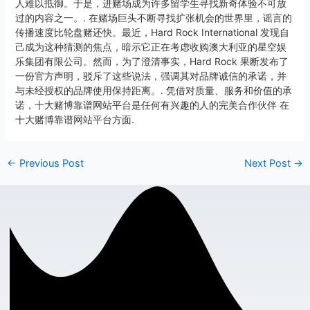
人难以抵御。于是，进赌场成为许多留学生寻找新奇体验不可放
过的内容之一。. 在赌场巨头不断寻找扩张机会的世界里，谣言的
传播速度比轮盘赌还快。最近，Hard Rock International 发现自
己成为这种猜测的焦点，暗示它正在考虑收购澳大利亚的星空娱
乐集团有限公司。然而，为了澄清事实，Hard Rock 果断发布了
一份官方声明，驳斥了这些说法，强调其对品牌诚信的承诺，并
与未经授权的品牌使用保持距离。. 凭借对质量、服务和价值的承
诺，十大赌博靠谱网站平台是任何有兴趣的人的完美合作伙伴 在
十大赌博靠谱网站平台方面.
←
Previous Post
Next Post
→