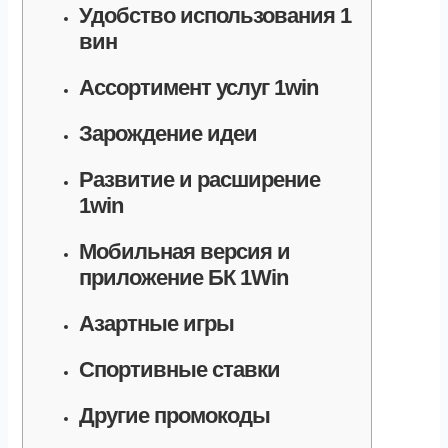
Удобство использования 1
вин
Ассортимент услуг 1win
Зарождение идеи
Развитие и расширение
1win
Мобильная версия и
приложение БК 1Win
Азартные игры
Спортивные ставки
Другие промокоды