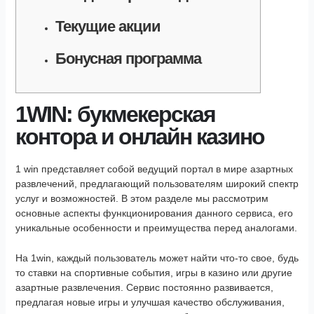
Текущие акции
Бонусная программа
1WIN: букмекерская
контора и онлайн казино
1 win представляет собой ведущий портал в мире азартных
развлечений, предлагающий пользователям широкий спектр
услуг и возможностей. В этом разделе мы рассмотрим
основные аспекты функционирования данного сервиса, его
уникальные особенности и преимущества перед аналогами.
На 1win, каждый пользователь может найти что-то свое, будь
то ставки на спортивные события, игры в казино или другие
азартные развлечения. Сервис постоянно развивается,
предлагая новые игры и улучшая качество обслуживания,