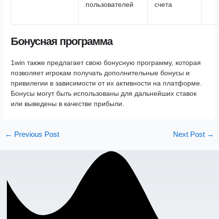
пользователей
счета
Бонусная программа
1win также предлагает свою бонусную программу, которая
позволяет игрокам получать дополнительные бонусы и
привилегии в зависимости от их активности на платформе.
Бонусы могут быть использованы для дальнейших ставок
или выведены в качестве прибыли.
←
Previous Post
Next Post
→