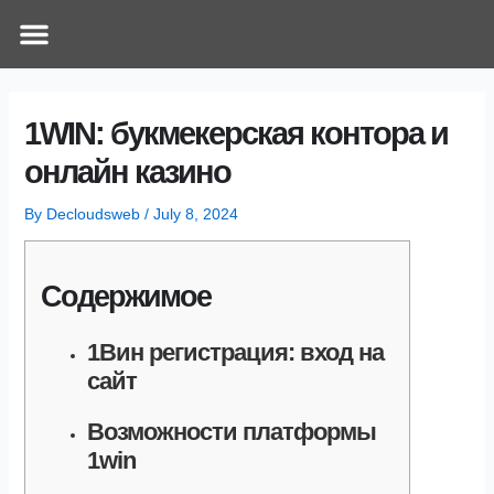
Skip
Post
Menu
How Does It Work
Online Therapy
Contact Us
to
navigation
content
1WIN: букмекерская контора и
онлайн казино
By
Decloudsweb
/
July 8, 2024
Содержимое
1Вин регистрация: вход на
сайт
Возможности платформы
1win