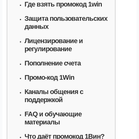
Где взять промокод 1win
Защита пользовательских
данных
Лицензирование и
регулирование
Пополнение счета
Промо-код 1Win
Каналы общения с
поддержкой
FAQ и обучающие
материалы
Что даёт промокод 1Вин?